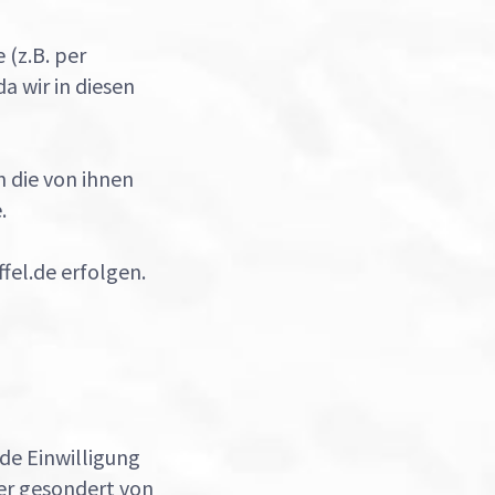
(z.B. per
a wir in diesen
 die von ihnen
.
fel.de erfolgen.
de Einwilligung
der gesondert von