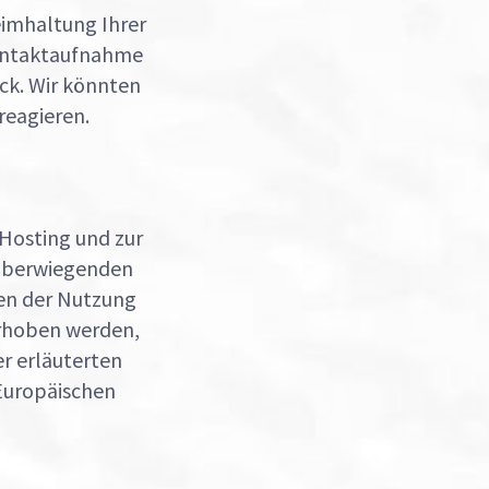
eimhaltung Ihrer
Kontaktaufnahme
ück. Wir könnten
reagieren.
 Hosting und zur
 überwiegenden
men der Nutzung
erhoben werden,
er erläuterten
 Europäischen