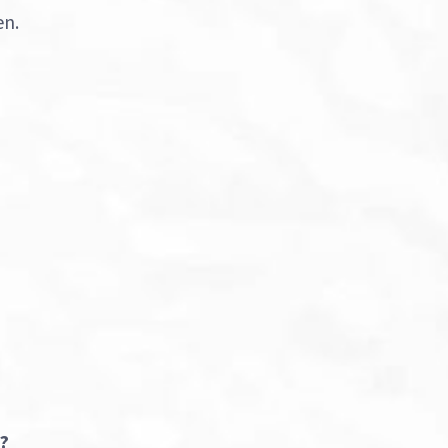
en.
?