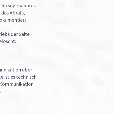
h ein sogenanntes
 des Abrufs,
okumentiert.
iebs der Seite
elöscht.
unikation über
e ist es technisch
e Kommunikation
.